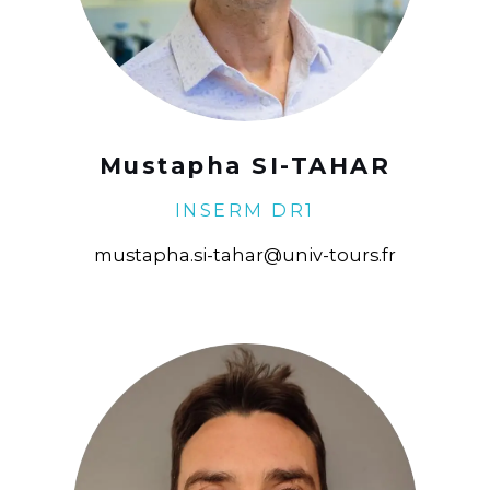
Mustapha SI-TAHAR
INSERM DR1
mustapha.si-tahar@univ-tours.fr