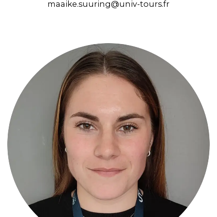
maaike.suuring@univ-tours.fr