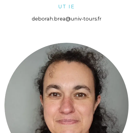
UT IE
deborah.brea@univ-tours.fr