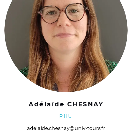
Adélaïde CHESNAY
PHU
adelaide.chesnay@univ-tours.fr